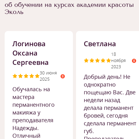
об обучении на курсах академии красоты
Эколь
Логинова
Светлана
Оксана
18
Сергеевна
ноября
2023
30 июня
Добрый день! Не
2025
однократно
Обучалась на
пощещаю Вас. Две
мастера
недели назад
перманентного
делала перманент
макияжа у
бровей, сегодня
преподавателя
сделала перманент
Надежды.
губ.
Отличный
Преподаватель