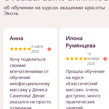
об обучении на курсах академии красоты
Эколь
Анна
Илона
Румянцева
4 марта
2025
12
Хочу поделиться
октября
2025
своими
впечатлениями от
Прошла обучение
обучения
на курсе
миофасциальному
«Классический
массажу у Дениса
массаж», очень
Сахипова! Денис
доступно, много
оказался не просто
практических
отличным
занятий.