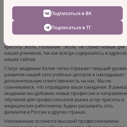
За это время было открыто множество новых
направлений обучения, обучено десятки тысяч
учеников, многие из которых стали известными
Подписаться в ВК
профессионалами в индустрии красоты.
Подписаться в ТГ
По ассортименту направлений, профессий и курсов м
давно уже переросли статус школы. Поэтому в 2021 го
Санкт-Петербургская школа красоты станет Академией
красоты Эколь. Название “Эколь” не станет новым для
наших учеников, так как всегда содержалось в адресах
наших сайтов.
Статус академии более четко отражает текущий урове
развития нашей сети учебных центров и накладывает
дополнительную ответственность на нас. Мы не
сомневаемся, что оправдаем ваши ожидания. В рамка
академии мы добавим новые профессии и направлен
обучения для профессионалов рынка услуг красоты и
медицинских работников. Будем расширять сеть
филиалов в России и других странах.
Неизменным останется высокий профессионализм