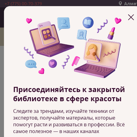
+7 (775) 00-70-379
Алма
Главная
О нас
СООБЩЕНИЕ О
РЕБРЕНДИНГЕ
Присоединяйтесь к закрытой
Санкт-Петербургская школа красоты была создана в
библиотеке в сфере красоты
2015 году как профессионально ориентированное
учебное заведение для обучения мастеров в сфере
Следите за трендами, изучайте техники от
красоты. За 6 лет существования школа прошла путь о
экспертов, получайте материалы, которые
локальной школы красоты в Санкт-Петербурге до
помогут расти и развиваться в профессии. Всё
огромной сети школ с 42 филиалами в 5 странах мира.
самое полезное — в наших каналах