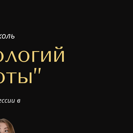
коль
ологий
оты”
ссии в