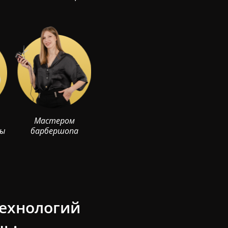
Мастером
ры
барбершопа
технологий