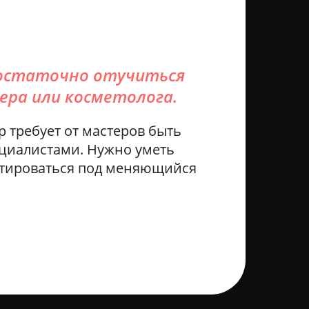
достаточно отучиться
ера или косметолога.
требует от мастеров быть
иалистами. Нужно уметь
птироваться под меняющийся