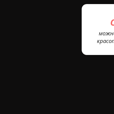
можн
красо