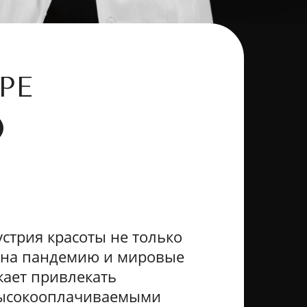
РЕ
О
стрия красоты не только
я на пандемию и мировые
жает привлекать
высокооплачиваемыми