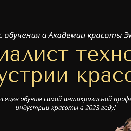
с обучения в Академии красоты Э
иалист техн
устрии крас
месяцев обучим самой антикризисной профе
индустрии красоты в 2023 году!