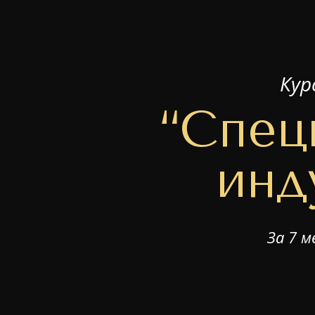
Кур
“Спец
инд
За 7 