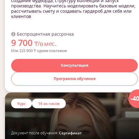
создание мудборда, структуру коллекции и запуск
производства. Научитесь моделировать базовые модели,
рассчитывать смету и создавать гардероб для себя или
клиентов
Беспроцентная рассрочка
9 700
₸/в мес.
Или 115 900 ₸ одним платежом
Консультация
Программа обучения
-4
Курс
16 ак.часов
Документ после обучения:
Сертификат