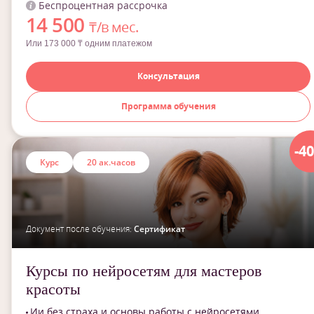
Беспроцентная рассрочка
14 500
₸/в мес.
Или 173 000 ₸ одним платежом
Консультация
Программа обучения
-4
Курс
20 ак.часов
Документ после обучения:
Сертификат
Курсы по нейросетям для мастеров
красоты
Ии без страха и основы работы с нейросетями